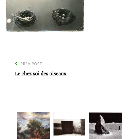
Navigation
de
Previous
PREV POST
l’article
Le chez soi des oiseaux
Post