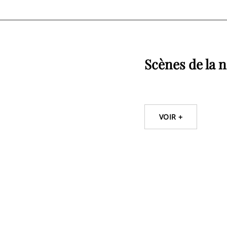
Scènes de la n
POSTED
1 DÉCEMBRE 2011
*
ON
SCÈNES
VOIR +
DE
LA
NATIVITÉ