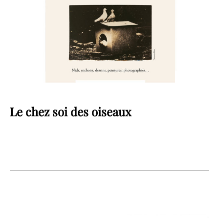
Le chez soi des oiseaux
POSTED
11 JUIN 2022
*
ON