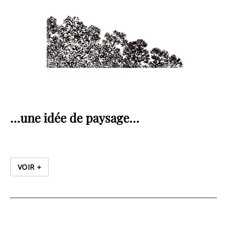
…une idée de paysage…
POSTED
8 MAI 2011
*
ON
…
VOIR +
UNE
IDÉE
DE
PAYSAGE…